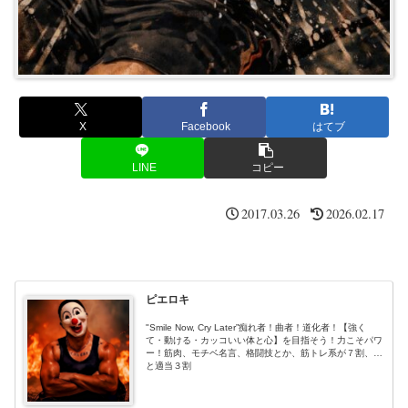
X
Facebook
はてブ
LINE
コピー
2017.03.26
2026.02.17
ピエロキ
"Smile Now, Cry Later”痴れ者！曲者！道化者！【強く
て・動ける・カッコいい体と心】を目指そう！力こそパワ
ー！筋肉、モチベ名言、格闘技とか、筋トレ系が７割、あ
と適当３割