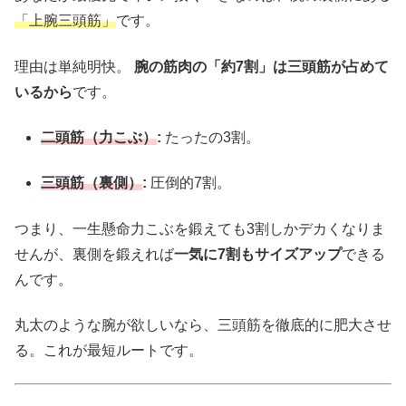
「上腕三頭筋」
です。
理由は単純明快。
腕の筋肉の「約7割」は三頭筋が占めて
いるから
です。
二頭筋（力こぶ）
:
たったの3割。
三頭筋（裏側）
:
圧倒的7割。
つまり、一生懸命力こぶを鍛えても3割しかデカくなりま
せんが、裏側を鍛えれば
一気に7割もサイズアップ
できる
んです。
丸太のような腕が欲しいなら、三頭筋を徹底的に肥大させ
る。これが最短ルートです。