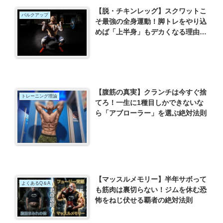
【脱・チキンレッグ】スクワットこ
バルクアップ
そ最強の全身運動！脚トレをやり込
めば「上半身」もデカくなる理由と
厳選種目
【腹筋の真実】クランチは今すぐ捨
トレーニング理論
てろ！一生に1種目しかできないな
ら「アブローラー」を選ぶ絶対法則
【マッスルメモリー】半年サボって
よくあるQ＆A
も筋肉は裏切らない！ジムを休む恐
怖をねじ伏せる覇者の絶対法則