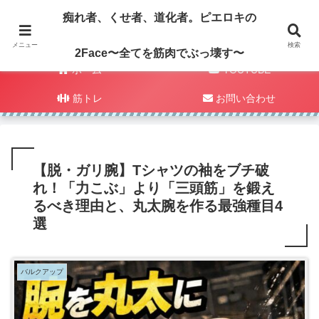
痴れ者、くせ者、道化者。ピエロキの
メニュー
検索
2Face〜全てを筋肉でぶっ壊す〜
ホーム
YOUTUBE
筋トレ
お問い合わせ
【脱・ガリ腕】Tシャツの袖をブチ破
れ！「力こぶ」より「三頭筋」を鍛え
るべき理由と、丸太腕を作る最強種目4
選
バルクアップ