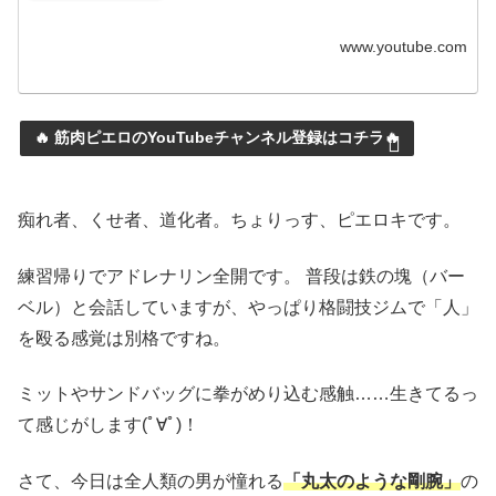
www.youtube.com
🔥 筋肉ピエロのYouTubeチャンネル登録はコチラ🔥
痴れ者、くせ者、道化者。ちょりっす、ピエロキです。
練習帰りでアドレナリン全開です。 普段は鉄の塊（バー
ベル）と会話していますが、やっぱり格闘技ジムで「人」
を殴る感覚は別格ですね。
ミットやサンドバッグに拳がめり込む感触……生きてるっ
て感じがします(ﾟ∀ﾟ)！
さて、今日は全人類の男が憧れる
「丸太のような剛腕」
の