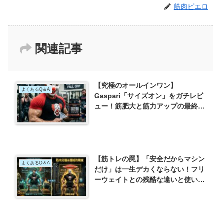
筋肉ピエロ
関連記事
【究極のオールインワン】
よくあるQ＆A
Gaspari「サイズオン」をガチレビ
ュー！筋肥大と筋力アップの最終兵
器
【筋トレの罠】「安全だからマシン
よくあるQ＆A
だけ」は一生デカくならない！フリ
ーウェイトとの残酷な違いと使い分
けの極意