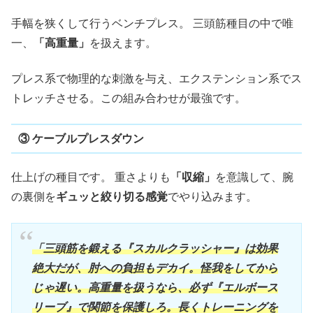
手幅を狭くして行うベンチプレス。 三頭筋種目の中で唯
一、
「高重量」
を扱えます。
プレス系で物理的な刺激を与え、エクステンション系でス
トレッチさせる。この組み合わせが最強です。
③ ケーブルプレスダウン
仕上げの種目です。 重さよりも
「収縮」
を意識して、腕
の裏側を
ギュッと絞り切る感覚
でやり込みます。
「三頭筋を鍛える『スカルクラッシャー』は効果
絶大だが、肘への負担もデカイ。怪我をしてから
じゃ遅い。高重量を扱うなら、必ず『エルボース
リーブ』で関節を保護しろ。長くトレーニングを