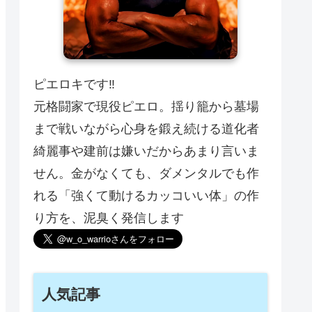
ピエロキです‼️
元格闘家で現役ピエロ。揺り籠から墓場
まで戦いながら心身を鍛え続ける道化者
綺麗事や建前は嫌いだからあまり言いま
せん。金がなくても、ダメンタルでも作
れる「強くて動けるカッコいい体」の作
り方を、泥臭く発信します
人気記事