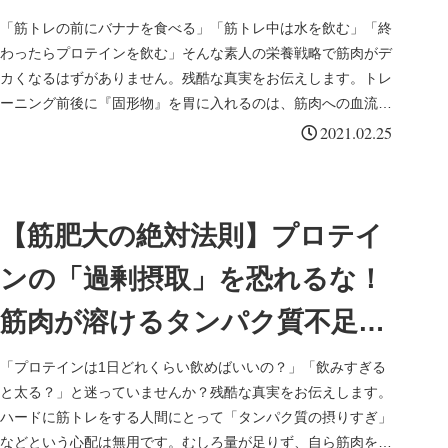
る絶対力学
「筋トレの前にバナナを食べる」「筋トレ中は水を飲む」「終
わったらプロテインを飲む」そんな素人の栄養戦略で筋肉がデ
カくなるはずがありません。残酷な真実をお伝えします。トレ
ーニング前後に『固形物』を胃に入れるのは、筋肉への血流を
妨げる三流のムーブです。筋肉ピエロが、血中アミノ酸濃度と
2021.02.25
グリコーゲンを粉末（サプリ）で強制操作し、筋肉の分解（カ
タボリック）を完全にシャットアウトする「プレ・イントラ・
ポスト」の絶対力学を解剖します。
【筋肥大の絶対法則】プロテイ
ンの「過剰摂取」を恐れるな！
筋肉が溶けるタンパク質不足の
罠
「プロテインは1日どれくらい飲めばいいの？」「飲みすぎる
と太る？」と迷っていませんか？残酷な真実をお伝えします。
ハードに筋トレをする人間にとって「タンパク質の摂りすぎ」
などという心配は無用です。むしろ量が足りず、自ら筋肉を分