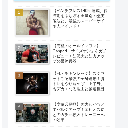
【ベンチプレス140kg達成】停
滞期をぶち壊す重量別の壁突
破法と、最強のスーパーサイ
ヤ人マインド！
【究極のオールインワン】
Gaspari「サイズオン」をガチ
レビュー！筋肥大と筋力アッ
プの最終兵器
【脱・チキンレッグ】スクワ
ットこそ最強の全身運動！脚
トレをやり込めば「上半身」
もデカくなる理由と厳選種目
【増量必需品】強力わかもと
でバルクアップ！エビオス錠
とのガチ比較＆トレーニーへ
の効果