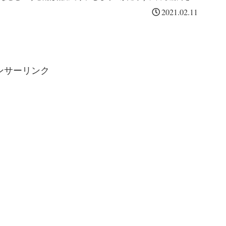
解（カタボリック）させている凡人が大半です。筋肉ピエロ
2021.02.11
が、一般の栄養学を破壊し、筋肉の修復を強制する「エリート
のプロテイン絶対ノルマ」と必須ギアを解剖します。
ンサーリンク