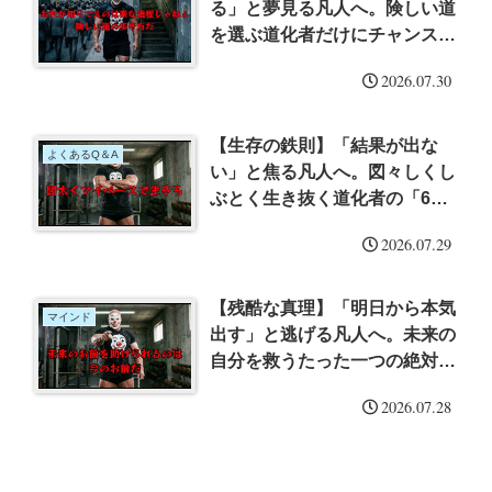
る」と夢見る凡人へ。険しい道
を選ぶ道化者だけにチャンスが
来る理由
2026.07.30
【生存の鉄則】「結果が出な
よくあるQ＆A
い」と焦る凡人へ。図々しくし
ぶとく生き抜く道化者の「6つ
のサバイバル術」
2026.07.29
【残酷な真理】「明日から本気
マインド
出す」と逃げる凡人へ。未来の
自分を救うたった一つの絶対法
則
2026.07.28