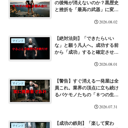
の後悔が消えないのか？黒歴史
と挫折を「最高の武器」に変え
る心理思考術
2026.08.02
【絶対法則】「できたらいい
マインド
な」と願う凡人へ。成功する前
から「成功」すると確定させる
道化者の思考法
2026.08.01
【警告】すぐ消える一発屋は全
マインド
員これ。業界の頂点に立ち続け
るバケモノたちの「８つの生存
ルール」
2026.07.31
【成功の鉄則】「楽して変わ
マインド