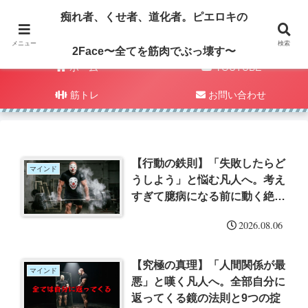
痴れ者、くせ者、道化者。ピエロキの
メニュー
検索
2Face〜全てを筋肉でぶっ壊す〜
ホーム
YOUTUBE
筋トレ
お問い合わせ
【行動の鉄則】「失敗したらど
マインド
うしよう」と悩む凡人へ。考え
すぎて臆病になる前に動く絶対
法則
2026.08.06
【究極の真理】「人間関係が最
マインド
悪」と嘆く凡人へ。全部自分に
返ってくる鏡の法則と9つの掟