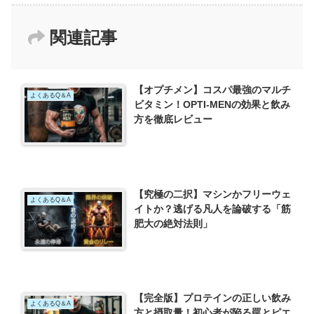
関連記事
【オプチメン】コスパ最強のマルチ
よくあるQ＆A
ビタミン！OPTI-MENの効果と飲み
方を徹底レビュー
【究極の二択】マシンかフリーウェ
よくあるQ＆A
イトか？逃げる凡人を論破する「筋
肥大の絶対法則」
【完全版】プロテインの正しい飲み
よくあるQ＆A
方と摂取量！初心者が陥る罠とピエ