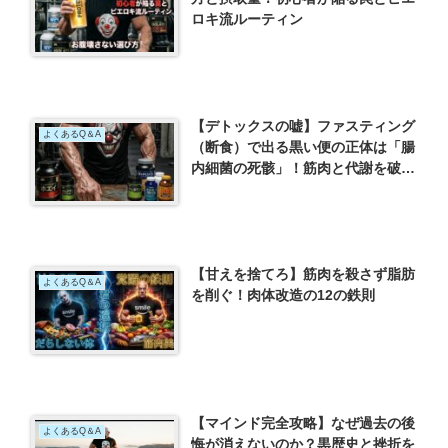
ロキ流ルーティン
【デトックスの嘘】ファスティング
よくあるQ＆A
（断食）で出る黒い便の正体は「腸
内細菌の死骸」！筋肉と代謝を破壊
する最悪のダイエット
【甘えを捨てろ】筋肉を殺さず脂肪
よくあるQ＆A
を削ぐ！肉体改造の12の鉄則
【マインド完全攻略】なぜ過去の後
よくあるQ＆A
悔が消えないのか？黒歴史と挫折を