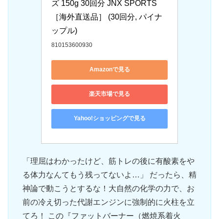
ズ 150g 30回分 JNX SPORTS
［海外直送品］ (30回分, パイナ
ップル)
810153600930
Amazonで見る
楽天市場で見る
Yahoo!ショッピングで見る
「理屈はわかったけど、筋トレの後に有酸素をや
る体力なんてもう残ってないよ…」 だったら、精
神論で動こうとするな！大自然の化学の力で、お
前の冷え切った代謝エンジンに強制的に火柱を立
てろ！ この『ファットバーナー（燃焼系着火