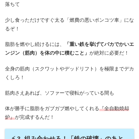
落ちて
少し食っただけですぐ太る「燃費の悪いポンコツ車」にな
るぞ！
脂肪を燃やし続けるには、
「重い鉄を挙げてバカでかいエ
ンジン（筋肉）を体の中に積むこと」
が絶対に必要だ！
全身の筋肉（スクワットやデッドリフト）を極限までデカ
くしろ！
筋肉さえあれば、ソファーで寝転がっている間も
体が勝手に脂肪をガブガブ燃やしてくれる
『全自動焼却
炉』
が完成するんだ！
⚡ 3. 組み合わせろ！「鉄の破壊」のあと