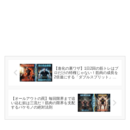
【進化の裏ワザ】1日2回の筋トレはプ
ロだけの特権じゃない！筋肉の成長を
2倍速にする「ダブルスプリット」の
掟
【オールアウトの罠】毎回限界まで追
い込む奴は三流だ！筋肉の限界を支配
するバケモノの絶対法則