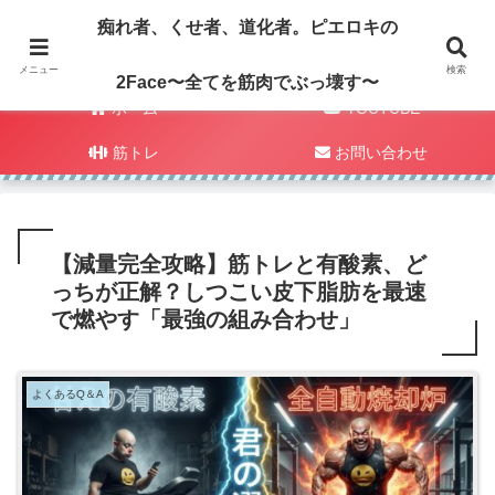
痴れ者、くせ者、道化者。ピエロキの
メニュー
検索
2Face〜全てを筋肉でぶっ壊す〜
ホーム
YOUTUBE
筋トレ
お問い合わせ
【減量完全攻略】筋トレと有酸素、ど
っちが正解？しつこい皮下脂肪を最速
で燃やす「最強の組み合わせ」
よくあるQ＆A