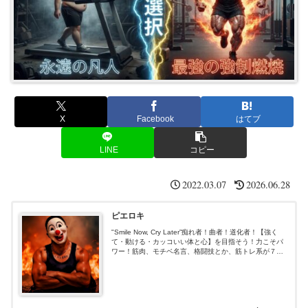
X
Facebook
はてブ
LINE
コピー
2022.03.07
2026.06.28
ピエロキ
"Smile Now, Cry Later”痴れ者！曲者！道化者！【強く
て・動ける・カッコいい体と心】を目指そう！力こそパ
ワー！筋肉、モチベ名言、格闘技とか、筋トレ系が７
割、あと適当３割