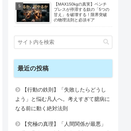
【MAX150kgの真実】ベンチ
プレスが停滞する奴の「5つの
甘え」を破壊する！限界突破
の物理法則と必須ギア
最近の投稿
【行動の鉄則】「失敗したらどうし
よう」と悩む凡人へ。考えすぎて臆病に
なる前に動く絶対法則
【究極の真理】「人間関係が最悪」