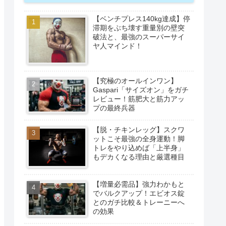
【ベンチプレス140kg達成】停
滞期をぶち壊す重量別の壁突
破法と、最強のスーパーサイ
ヤ人マインド！
【究極のオールインワン】
Gaspari「サイズオン」をガチ
レビュー！筋肥大と筋力アッ
プの最終兵器
【脱・チキンレッグ】スクワ
ットこそ最強の全身運動！脚
トレをやり込めば「上半身」
もデカくなる理由と厳選種目
【増量必需品】強力わかもと
でバルクアップ！エビオス錠
とのガチ比較＆トレーニーへ
の効果