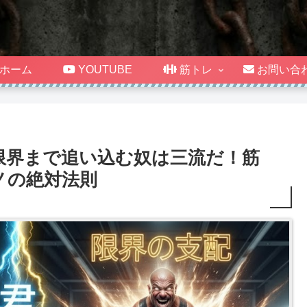
ホーム
YOUTUBE
筋トレ
お問い合
限界まで追い込む奴は三流だ！筋
ノの絶対法則