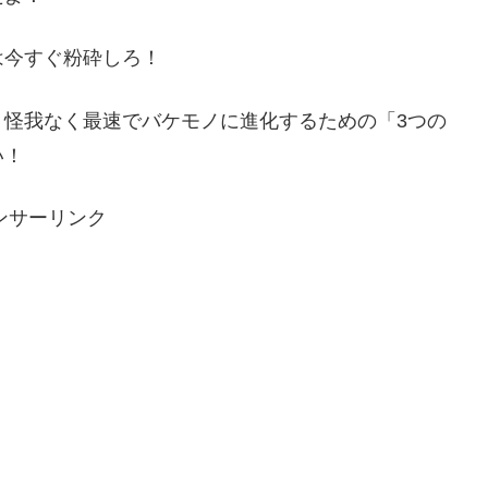
は今すぐ粉砕しろ！
、怪我なく最速でバケモノに進化するための「3つの
い！
ンサーリンク