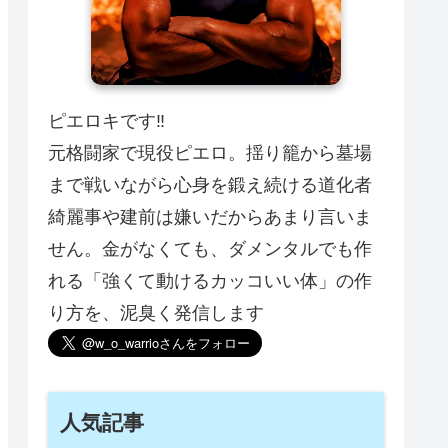
ピエロキです‼️
元格闘家で現役ピエロ。揺り籠から墓場
まで戦いながら心身を鍛え続ける道化者
綺麗事や建前は嫌いだからあまり言いま
せん。金がなくても、ダメンタルでも作
れる「強くて動けるカッコいい体」の作
り方を、泥臭く発信します
人気記事