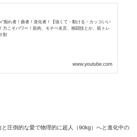
Cry Later”痴れ者！曲者！道化者！【強くて・動ける・カッコいい
！力こそパワー！筋肉、モチベ名言、格闘技とか、筋トレ
３割
www.youtube.com
と圧倒的な愛で物理的に超人（90kg）へと進化中の