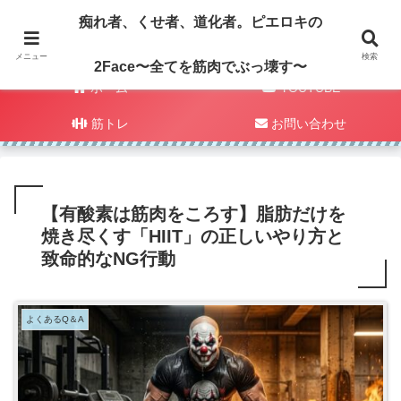
痴れ者、くせ者、道化者。ピエロキの
メニュー
検索
2Face〜全てを筋肉でぶっ壊す〜
ホーム
YOUTUBE
筋トレ
お問い合わせ
【有酸素は筋肉をころす】脂肪だけを
焼き尽くす「HIIT」の正しいやり方と
致命的なNG行動
よくあるQ＆A