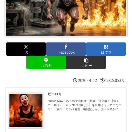
X
Facebook
はてブ
LINE
コピー
2020.01.12
2026.05.09
ピエロキ
"Smile Now, Cry Later”痴れ者！曲者！道化者！【強く
て・動ける・カッコいい体と心】を目指そう！力こそパ
ワー！筋肉、モチベ名言、格闘技とか、筋トレ系が７
割、あと適当３割