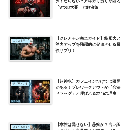
きくならない？万年ガリガリが陥る
「3つの大罪」と解決策
【クレアチン完全ガイド】筋肥大と
よくあるQ＆A
筋力アップを飛躍的に促進させる最
強サプリ！
【超神水】カフェインだけでは限界
サプリメント
がある！プレワークアウトが「合法
ドラッグ」と呼ばれる本当の理由
【本性は隠せない】愚痴か？言い訳
よくあるQ＆A