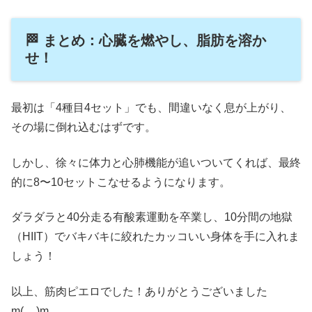
🏁 まとめ：心臓を燃やし、脂肪を溶か
せ！
最初は「4種目4セット」でも、間違いなく息が上がり、
その場に倒れ込むはずです。
しかし、徐々に体力と心肺機能が追いついてくれば、最終
的に8〜10セットこなせるようになります。
ダラダラと40分走る有酸素運動を卒業し、10分間の地獄
（HIIT）でバキバキに絞れたカッコいい身体を手に入れま
しょう！
以上、筋肉ピエロでした！ありがとうございました
m(__)m