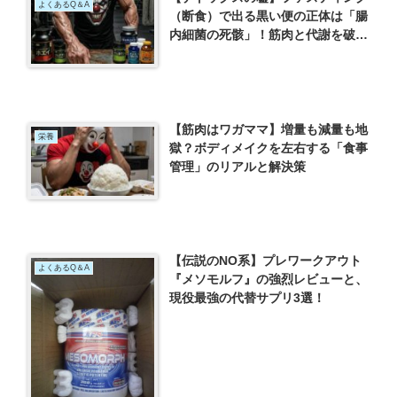
よくあるQ＆A
（断食）で出る黒い便の正体は「腸
内細菌の死骸」！筋肉と代謝を破壊
する最悪のダイエット
【筋肉はワガママ】増量も減量も地
栄養
獄？ボディメイクを左右する「食事
管理」のリアルと解決策
【伝説のNO系】プレワークアウト
よくあるQ＆A
『メソモルフ』の強烈レビューと、
現役最強の代替サプリ3選！