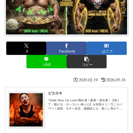
X
Facebook
はてブ
LINE
コピー
2020.02.19
2026.05.18
ピエロキ
"Smile Now, Cry Later”痴れ者！曲者！道化者！【強く
て・動ける・カッコいい体と心】を目指そう！力こそパ
ワー！筋肉、モチベ名言、格闘技とか、筋トレ系が７
割、あと適当３割