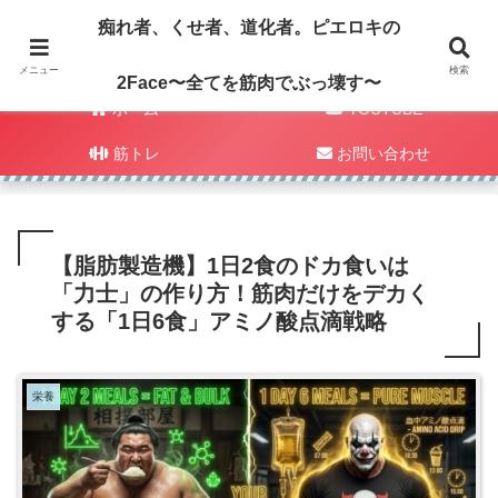
痴れ者、くせ者、道化者。ピエロキの
メニュー
検索
2Face〜全てを筋肉でぶっ壊す〜
ホーム
YOUTUBE
筋トレ
お問い合わせ
【脂肪製造機】1日2食のドカ食いは
「力士」の作り方！筋肉だけをデカく
する「1日6食」アミノ酸点滴戦略
栄養