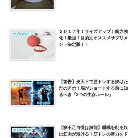
２０１７年！サイズアップ！筋力強
サプリメント
化！最強！目的別オススメサプリメ
ント決定版！！
【警告】炎天下で筋トレする奴はた
よくあるQ＆A
だのアホ！脳がショートする前に知
るべき「3つの生存ルール」
【寝不足自慢は無能】睡眠を削る奴
よくあるQ＆A
は筋肉が溶ける！筋トレの努力をド