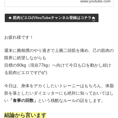
www.youtube.com
🔥 筋肉ピエロのYouTubeチャンネル登録はコチラ🔥
お疲れ様です！
週末に腕相撲のやり過ぎで上腕二頭筋を痛め、己の筋肉の
限界に絶望しながらも
目標の90kg（現在77kg）へ向けて今日も口を動かし続け
る筋肉ピエロです(^q^)
今日は、身体をデカくしたいトレーニーはもちろん、体脂
肪を落としたいダイエッターにも絶対に知っておいてほし
い
「食事の回数」
という残酷なルールの話をします。
結論から言います