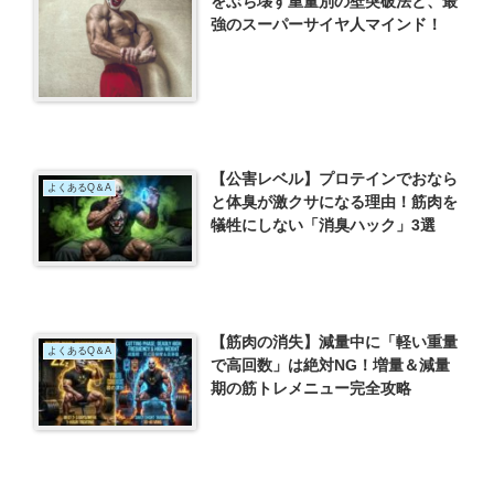
をぶち壊す重量別の壁突破法と、最
強のスーパーサイヤ人マインド！
【公害レベル】プロテインでおなら
よくあるQ＆A
と体臭が激クサになる理由！筋肉を
犠牲にしない「消臭ハック」3選
【筋肉の消失】減量中に「軽い重量
よくあるQ＆A
で高回数」は絶対NG！増量＆減量
期の筋トレメニュー完全攻略