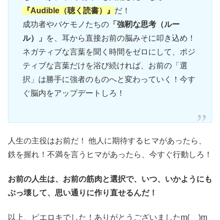
『Audible（聴く読書）』
だ！
成功者やバケモノたちの
「強靭な思考（ルー
ル）」
を、耳から直接お前の脳みそに叩き込め！
ネガティブな言葉を聞く時間をゼロにして、ポジ
ティブな言葉だけを浴び続ければ、お前の「選
択」は勝手に強者のものへと変わっていく！今す
ぐ脳内をアップデートしろ！
人生の主役はお前だ！ 他人に期待するヒマがあったら、
鉄を握れ！不満を言うヒマがあったら、今すぐ行動しろ！
お前の人生は、お前の筋肉と選択で、いつ、いかようにも
ぶっ壊して、思い通りに作り直せるんだ！
以上、ピエロキでした！ありがとうございましたm(__)m