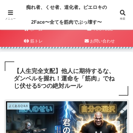
痴れ者、くせ者、道化者。ピエロキの
メニュー
検索
2Face〜全てを筋肉でぶっ壊す〜
ホーム
YOUTUBE
筋トレ
お問い合わせ
【人生完全支配】他人に期待するな、
ダンベルを握れ！運命を「筋肉」でね
じ伏せる5つの絶対ルール
よくあるQ＆A