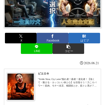
X
Facebook
はてブ
LINE
コピー
2026.06.21
ピエロキ
"Smile Now, Cry Later”痴れ者！曲者！道化者！【強く
て・動ける・カッコいい体と心】を目指そう！力こそパ
ワー！筋肉、モチベ名言、格闘技とか、筋トレ系が７
割、あと適当３割