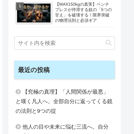
【MAX150kgの真実】ベンチ
プレスが停滞する奴の「5つの
甘え」を破壊する！限界突破
の物理法則と必須ギア
最近の投稿
【究極の真理】「人間関係が最悪」
と嘆く凡人へ。全部自分に返ってくる鏡
の法則と9つの掟
他人の目や未来に悩む三流へ。自分