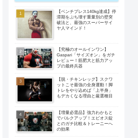
【ベンチプレス140kg達成】停
滞期をぶち壊す重量別の壁突
破法と、最強のスーパーサイ
ヤ人マインド！
【究極のオールインワン】
Gaspari「サイズオン」をガチ
レビュー！筋肥大と筋力アッ
プの最終兵器
【脱・チキンレッグ】スクワ
ットこそ最強の全身運動！脚
トレをやり込めば「上半身」
もデカくなる理由と厳選種目
【増量必需品】強力わかもと
でバルクアップ！エビオス錠
とのガチ比較＆トレーニーへ
の効果