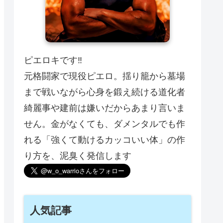
ピエロキです‼️
元格闘家で現役ピエロ。揺り籠から墓場
まで戦いながら心身を鍛え続ける道化者
綺麗事や建前は嫌いだからあまり言いま
せん。金がなくても、ダメンタルでも作
れる「強くて動けるカッコいい体」の作
り方を、泥臭く発信します
人気記事