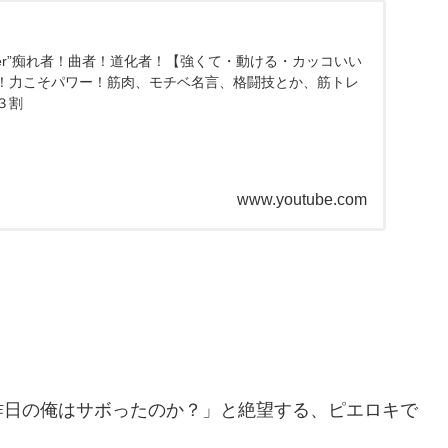
Cry Later”痴れ者！曲者！道化者！【強くて・動ける・カッコいい
！力こそパワー！筋肉、モチベ名言、格闘技とか、筋トレ
３割
www.youtube.com
昨日の俺はサボったのか？」と絶望する、ピエロキで