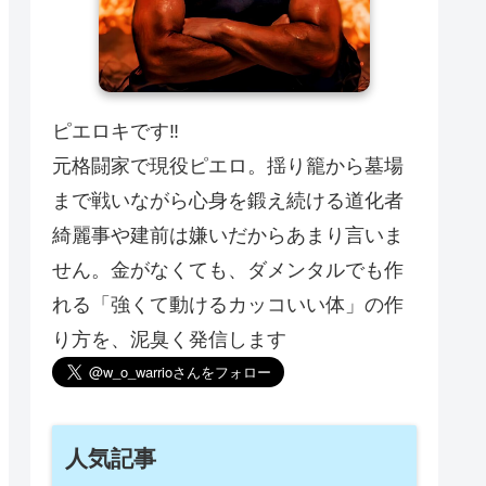
ピエロキです‼️
元格闘家で現役ピエロ。揺り籠から墓場
まで戦いながら心身を鍛え続ける道化者
綺麗事や建前は嫌いだからあまり言いま
せん。金がなくても、ダメンタルでも作
れる「強くて動けるカッコいい体」の作
り方を、泥臭く発信します
人気記事