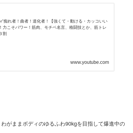
Cry Later”痴れ者！曲者！道化者！【強くて・動ける・カッコいい
！力こそパワー！筋肉、モチベ名言、格闘技とか、筋トレ
３割
www.youtube.com
わがままボディのゆるふわ90kgを目指して爆進中の