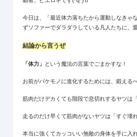
覇者、ピエロキです(^q^)ｂ
今日は、「最近体力落ちたから運動しなきゃ
ずソファーでダラダラしている凡人たちに、
結論から言うぜ
「体力」
という魔法の言葉でごまかすな！
お前がバケモノに進化するためには、鍛える
筋肉だけデカくても階段で息切れするヤツは
走るのだけ早くて筋肉がないヤツは「すぐ壊
本当に強くてカッコいい無敵の身体を手に入れ