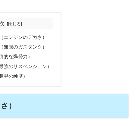
次
機能（エンジンのデカさ）
久力（無限のガスタンク）
（圧倒的な爆発力）
軟性（最強のサスペンション）
成（装甲の純度）
カさ）