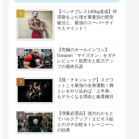
【ベンチプレス140kg達成】停
滞期をぶち壊す重量別の壁突
破法と、最強のスーパーサイ
ヤ人マインド！
【究極のオールインワン】
Gaspari「サイズオン」をガチ
レビュー！筋肥大と筋力アッ
プの最終兵器
【脱・チキンレッグ】スクワ
ットこそ最強の全身運動！脚
トレをやり込めば「上半身」
もデカくなる理由と厳選種目
【増量必需品】強力わかもと
でバルクアップ！エビオス錠
とのガチ比較＆トレーニーへ
の効果