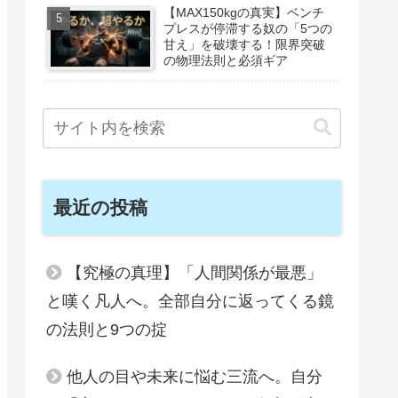
【MAX150kgの真実】ベンチ
プレスが停滞する奴の「5つの
甘え」を破壊する！限界突破
の物理法則と必須ギア
最近の投稿
【究極の真理】「人間関係が最悪」
と嘆く凡人へ。全部自分に返ってくる鏡
の法則と9つの掟
他人の目や未来に悩む三流へ。自分