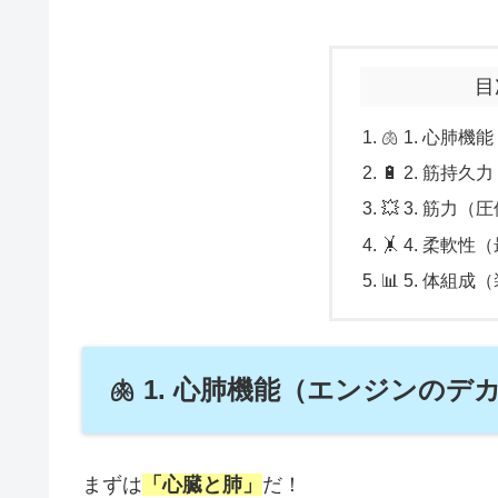
目
🫁 1. 心肺
🔋 2. 筋持
💥 3. 筋力
🤸 4. 柔
📊 5. 体組
🫁 1. 心肺機能（エンジンのデ
まずは
「心臓と肺」
だ！