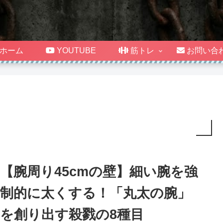
ホーム
YOUTUBE
筋トレ
お問い合
【腕周り45cmの壁】細い腕を強
制的に太くする！「丸太の腕」
を創り出す殺戮の8種目