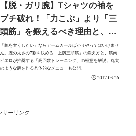
【脱・ガリ腕】Tシャツの袖を
ブチ破れ！「力こぶ」より「三
頭筋」を鍛えるべき理由と、丸
太腕を作る最強種目4選
「腕を太くしたい」ならアームカールばかりやってはいけませ
ん。腕の太さの7割を決める「上腕三頭筋」の鍛え方と、筋肉
ピエロが推奨する「高回数トレーニング」の極意を解説。丸太
のような腕を作る具体的なメニューも公開。
2017.03.26
ンサーリンク