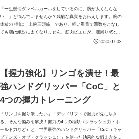
「一生懸命ダンベルカールをしているのに、腕が太くならな
い…」と悩んでいませんか？残酷な真実をお伝えします。腕の
体積の7割は「上腕三頭筋」であり、軽い重量で回数をこなし
ても腕は絶対に太くなりません。筋肉ピエロが、腕周り45cm
の限界を突破するための「高重量の三頭筋破壊」と「二頭筋の
2020.07.08
アイソレーション」に特化した8つの極悪エクササイズと必須
ギアを徹底解説します。
【握力強化】リンゴを潰せ！最
強ハンドグリッパー「CoC」と
4つの握力トレーニング
「リンゴを握り潰したい」「デッドリフトで握力が先に尽き
る」そんな悩みを解決！握力の4つの種類（クラッシュ力・ホ
ールド力など）と、世界最強のハンドグリッパー「CoC（キャ
プテンズ・オブ・クラッシュ）」を使った効果的な鍛え方を筋