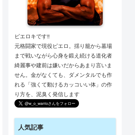
ピエロキです‼️
元格闘家で現役ピエロ。揺り籠から墓場
まで戦いながら心身を鍛え続ける道化者
綺麗事や建前は嫌いだからあまり言いま
せん。金がなくても、ダメンタルでも作
れる「強くて動けるカッコいい体」の作
り方を、泥臭く発信します
人気記事