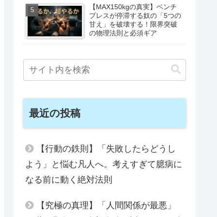
【MAX150kgの真実】ベンチ
プレスが停滞する奴の「5つの
甘え」を破壊する！限界突破
の物理法則と必須ギア
最近の投稿
【行動の鉄則】「失敗したらどうし
よう」と悩む凡人へ。考えすぎて臆病に
なる前に動く絶対法則
【究極の真理】「人間関係が最悪」