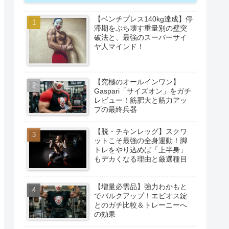
【ベンチプレス140kg達成】停
滞期をぶち壊す重量別の壁突
破法と、最強のスーパーサイ
ヤ人マインド！
【究極のオールインワン】
Gaspari「サイズオン」をガチ
レビュー！筋肥大と筋力アッ
プの最終兵器
【脱・チキンレッグ】スクワ
ットこそ最強の全身運動！脚
トレをやり込めば「上半身」
もデカくなる理由と厳選種目
【増量必需品】強力わかもと
でバルクアップ！エビオス錠
とのガチ比較＆トレーニーへ
の効果