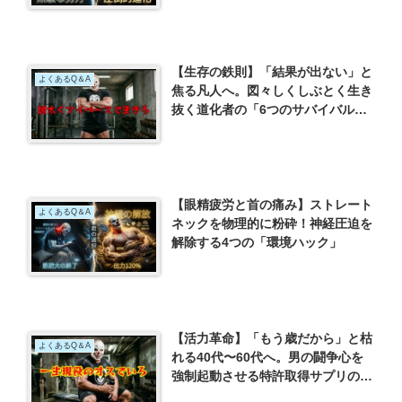
【生存の鉄則】「結果が出ない」と
よくあるQ＆A
焦る凡人へ。図々しくしぶとく生き
抜く道化者の「6つのサバイバル
術」
【眼精疲労と首の痛み】ストレート
よくあるQ＆A
ネックを物理的に粉砕！神経圧迫を
解除する4つの「環境ハック」
【活力革命】「もう歳だから」と枯
よくあるQ＆A
れる40代〜60代へ。男の闘争心を
強制起動させる特許取得サプリの真
実