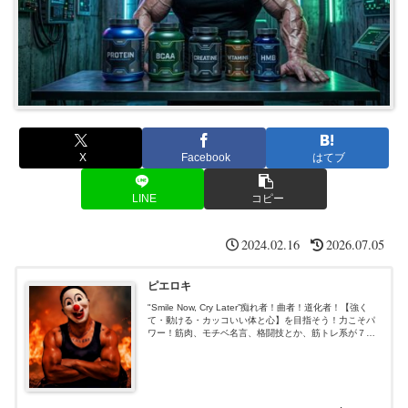
X
Facebook
はてブ
LINE
コピー
2024.02.16
2026.07.05
ピエロキ
"Smile Now, Cry Later”痴れ者！曲者！道化者！【強く
て・動ける・カッコいい体と心】を目指そう！力こそパ
ワー！筋肉、モチベ名言、格闘技とか、筋トレ系が７
割、あと適当３割