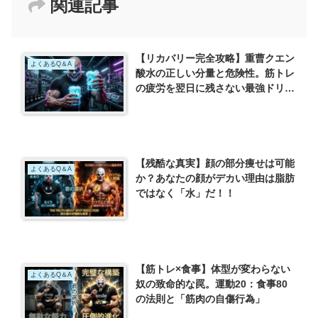
関連記事
【リカバリー完全攻略】重曹クエン
よくあるQ＆A
酸水の正しい分量と危険性。筋トレ
の疲労を翌日に残さない最強ドリン
ク
【残酷な真実】顔の部分痩せは可能
よくあるQ＆A
か？あなたの顔がデカい理由は脂肪
ではなく「水」だ！！
【筋トレ×食事】体型が変わらない
よくあるQ＆A
奴の致命的な罠。運動20：食事80
の法則と「筋肉の自傷行為」