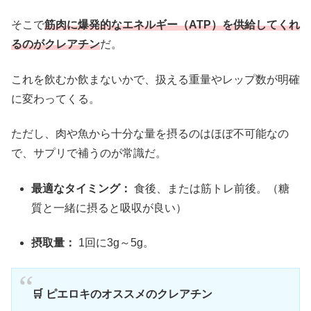
そこで
筋肉に爆発的なエネルギー（ATP）を供給してくれ
るのがクレアチン
だ。
これを飲むか飲まないかで、扱える重量やレップ数が明確
に変わってくる。
ただし、肉や魚から十分な量を摂るのはほぼ不可能なの
で、サプリで補うのが常識だ。
最適なタイミング：
食後、または筋トレ前後。（糖
質と一緒に摂ると吸収が良い）
摂取量：
1回に3g～5g。
🛒 ピエロキのオススメのクレアチン