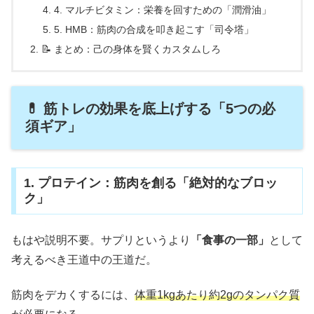
4. マルチビタミン：栄養を回すための「潤滑油」
5. HMB：筋肉の合成を叩き起こす「司令塔」
📝 まとめ：己の身体を賢くカスタムしろ
💊 筋トレの効果を底上げする「5つの必
須ギア」
1. プロテイン：筋肉を創る「絶対的なブロッ
ク」
もはや説明不要。サプリというより
「食事の一部」
として
考えるべき王道中の王道だ。
筋肉をデカくするには、
体重1kgあたり約2gのタンパク質