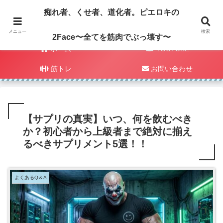
痴れ者、くせ者、道化者。ピエロキの
メニュー
検索
2Face〜全てを筋肉でぶっ壊す〜
ホーム
YOUTUBE
筋トレ
お問い合わせ
【サプリの真実】いつ、何を飲むべき
か？初心者から上級者まで絶対に揃え
るべきサプリメント5選！！
よくあるQ＆A