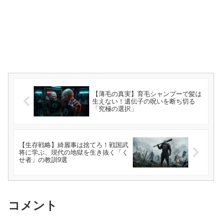
【薄毛の真実】育毛シャンプーで髪は
生えない！遺伝子の呪いを断ち切る
「究極の選択」
【生存戦略】綺麗事は捨てろ！戦国武
将に学ぶ、現代の地獄を生き抜く「く
せ者」の教訓9選
コメント