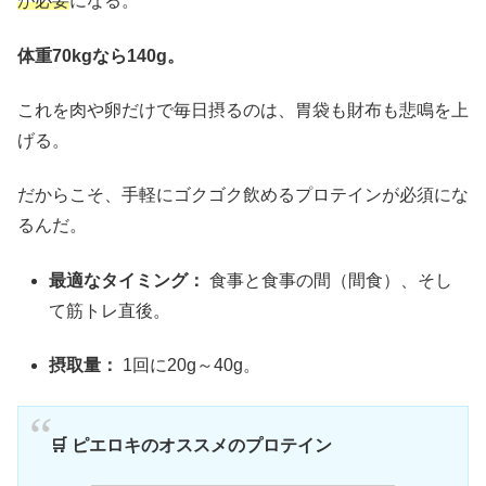
が必要
になる。
体重70kgなら140g。
これを肉や卵だけで毎日摂るのは、胃袋も財布も悲鳴を上
げる。
だからこそ、手軽にゴクゴク飲めるプロテインが必須にな
るんだ。
最適なタイミング：
食事と食事の間（間食）、そし
て筋トレ直後。
摂取量：
1回に20g～40g。
🛒 ピエロキのオススメのプロテイン