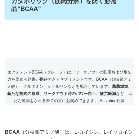
カタボリック（筋肉分解）を防ぐ必需
品“BCAA”
エクステンドBCAA（グレープ）は、ワークアウトの強度および耐久
力を高める効果が期待できるサプリメントです。BCAA（分岐鎖アミ
ノ酸）、グルタミン、シトルリンなどを配合しています。
脂肪燃焼、
新たな筋肉の形成、ワークアウト時のパワー向上、疲労軽減
など、ふ
だん運動をされる全ての方にお奨めできます。[Scivation社製]
BCAA
（分枝鎖アミノ酸）は、L-ロイシン、L-イソロイシ