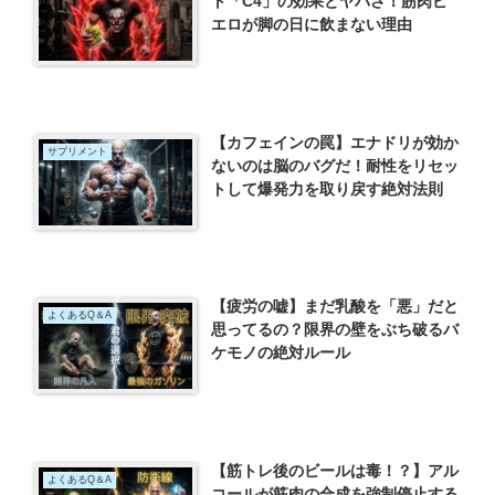
ト「C4」の効果とヤバさ！筋肉ピ
エロが脚の日に飲まない理由
【カフェインの罠】エナドリが効か
サプリメント
ないのは脳のバグだ！耐性をリセッ
トして爆発力を取り戻す絶対法則
【疲労の嘘】まだ乳酸を「悪」だと
よくあるQ＆A
思ってるの？限界の壁をぶち破るバ
ケモノの絶対ルール
【筋トレ後のビールは毒！？】アル
よくあるQ＆A
コールが筋肉の合成を強制停止する