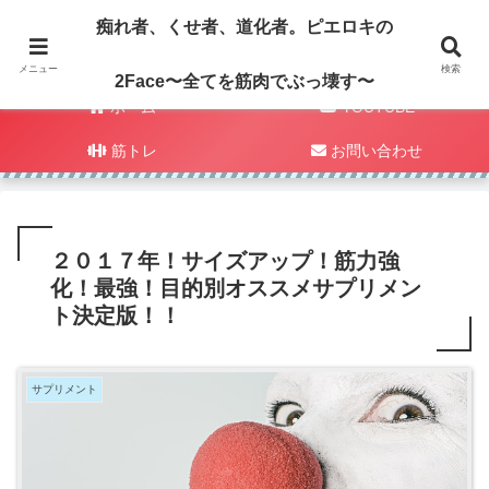
痴れ者、くせ者、道化者。ピエロキの
メニュー
検索
2Face〜全てを筋肉でぶっ壊す〜
ホーム
YOUTUBE
筋トレ
お問い合わせ
２０１７年！サイズアップ！筋力強
化！最強！目的別オススメサプリメン
ト決定版！！
サプリメント