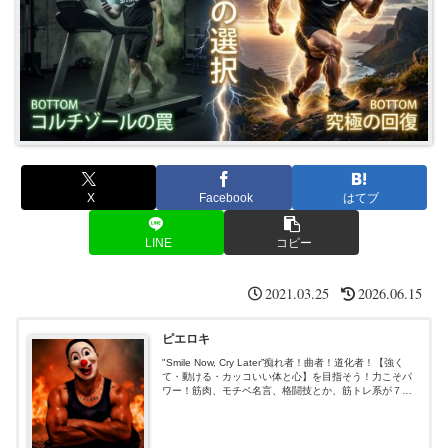
X
Facebook
はてブ
LINE
コピー
2021.03.25
2026.06.15
ピエロキ
"Smile Now, Cry Later”痴れ者！曲者！道化者！【強く
て・動ける・カッコいい体と心】を目指そう！力こそパ
ワー！筋肉、モチベ名言、格闘技とか、筋トレ系が７
割、あと適当３割