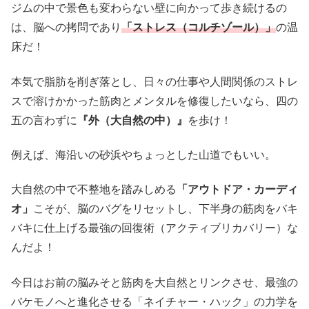
ジムの中で景色も変わらない壁に向かって歩き続けるの
は、脳への拷問であり
「ストレス（コルチゾール）」
の温
床だ！
本気で脂肪を削ぎ落とし、日々の仕事や人間関係のストレ
スで溶けかかった筋肉とメンタルを修復したいなら、四の
五の言わずに
『外（大自然の中）』
を歩け！
例えば、海沿いの砂浜やちょっとした山道でもいい。
大自然の中で不整地を踏みしめる
「アウトドア・カーディ
オ」
こそが、脳のバグをリセットし、下半身の筋肉をバキ
バキに仕上げる最強の回復術（アクティブリカバリー）な
んだよ！
今日はお前の脳みそと筋肉を大自然とリンクさせ、最強の
バケモノへと進化させる「ネイチャー・ハック」の力学を