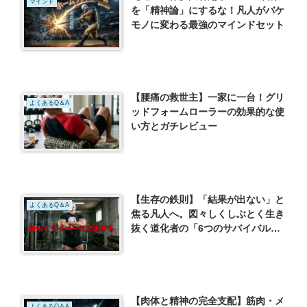
マインド
を「精神論」にするな！凡人がバケ
モノに変わる最強のマインドセット
【腰痛の救世主】一家に一台！グリ
よくあるQ＆A
ッドフォームローラーの効果的な使
い方とガチレビュー
【生存の鉄則】「結果が出ない」と
よくあるQ＆A
焦る凡人へ。図々しくしぶとく生き
抜く道化者の「6つのサバイバル
術」
【肉体と精神の完全支配】筋肉・メ
よくあるQ＆A