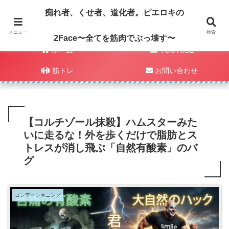
痴れ者、くせ者、道化者。ピエロキの
メニュー
検索
2Face〜全てを筋肉でぶっ壊す〜
ホーム
YOUTUBE
筋トレ
お問い合わせ
【コルチゾール抹殺】ハムスターみた
いに走るな！外を歩くだけで脂肪とス
トレスが消し飛ぶ「自然有酸素」のバ
グ
コンディショニング