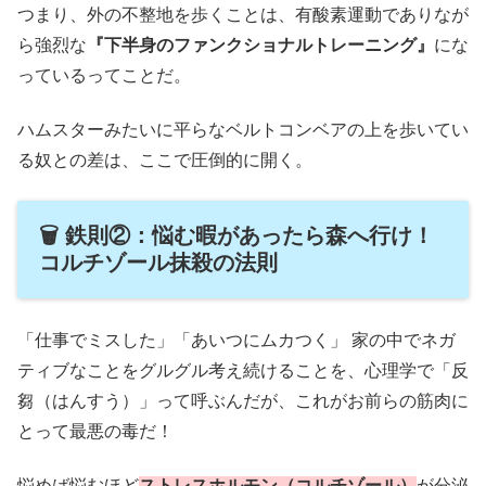
つまり、外の不整地を歩くことは、有酸素運動でありなが
ら強烈な
『下半身のファンクショナルトレーニング』
にな
っているってことだ。
ハムスターみたいに平らなベルトコンベアの上を歩いてい
る奴との差は、ここで圧倒的に開く。
🗑️ 鉄則②：悩む暇があったら森へ行け！
コルチゾール抹殺の法則
「仕事でミスした」「あいつにムカつく」 家の中でネガ
ティブなことをグルグル考え続けることを、心理学で「反
芻（はんすう）」って呼ぶんだが、これがお前らの筋肉に
とって最悪の毒だ！
悩めば悩むほど
ストレスホルモン（コルチゾール）
が分泌