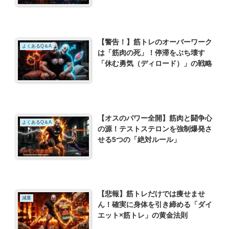
【警告！】筋トレのオーバーワーク
よくあるQ＆A
は「筋肉の死」！停滞をぶち壊す
「休む勇気（ディロード）」の戦略
【オスのパワー全開】筋肉と闘争心
よくあるQ＆A
の源！テストステロンを強制爆発さ
せる5つの「絶対ルール」
【悲報】筋トレだけでは痩せませ
減量
ん！確実に身体を引き締める「ダイ
エット×筋トレ」の黄金法則