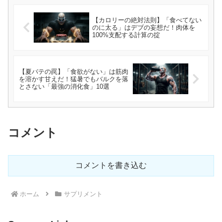
【カロリーの絶対法則】「食べてない
のに太る」はデブの妄想だ！肉体を
100%支配する計算の掟
【夏バテの罠】「食欲がない」は筋肉
を溶かす甘えだ！猛暑でもバルクを落
とさない「最強の消化食」10選
コメント
コメントを書き込む
ホーム
サプリメント