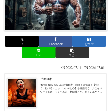
X
Facebook
はてブ
LINE
コピー
2022.07.11
2026.07.01
ピエロキ
"Smile Now, Cry Later”痴れ者！曲者！道化者！【強く
て・動ける・カッコいい体と心】を目指そう！力こそパ
ワー！筋肉、モチベ名言、格闘技とか、筋トレ系が７
割、あと適当３割