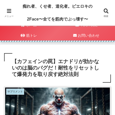
痴れ者、くせ者、道化者。ピエロキの
メニュー
検索
2Face〜全てを筋肉でぶっ壊す〜
ホーム
YOUTUBE
筋トレ
お問い合わせ
【カフェインの罠】エナドリが効かな
いのは脳のバグだ！耐性をリセットし
て爆発力を取り戻す絶対法則
サプリメント